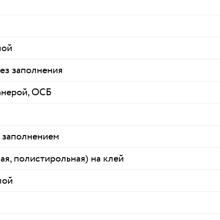
лой
без заполнения
анерой, ОСБ
с заполнением
я, полистирольная) на клей
лой