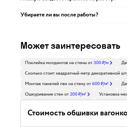
Убираете ли вы после работы?
Может заинтересовать
Поклейка молдингов на стены
от
300
₽
/м
Де
Сколько стоит квадратный метр декоративной шт
Монтаж панелей пвх на стену
от
600
₽
/м
Де
2
Ошкуривание стен
от
200
₽
/м
Установка ме
2
Стоимость обшивки вагонко