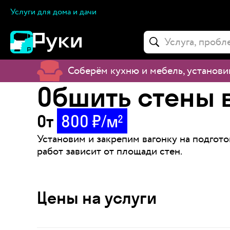
Услуги для дома и дачи
Соберём кухню и мебель, установи
Обшить стены 
От
800
₽
/м
2
Установим и закрепим вагонку на подго
работ зависит от площади стен.
Цены на услуги