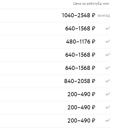
Цена за работу
Ед. изм.
1040
–
2548
₽
выезд
640
–
1568
₽
м²
480
–
1176
₽
м²
640
–
1568
₽
м²
640
–
1568
₽
м²
840
–
2058
₽
м²
200
–
490
₽
м²
200
–
490
₽
м²
200
–
490
₽
м²