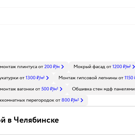
монтаж плинтуса
от
200
₽
/м
Мокрый фасад
от
1200
₽
/м
2
укатурки
от
1300
₽
/м
Монтаж гипсовой лепнины
от
1150
2
монтаж вагонки
от
500
₽
/м
Обшивка стен мдф панелями
2
жкомнатных перегородок
от
800
₽
/м
2
й в Челябинске