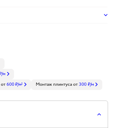
₽
/м
от
600
₽
/м
Монтаж плинтуса
от
300
₽
/м
2