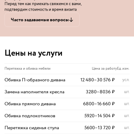
Перед тем как приехать свяжемся с вами,
подтвердим стоимость и время визита
Часто задаваемые вопросы
Цены на услуги
Перетяжка и обивка мебели
Цена за работу
Ед. изм.
Обивка П-образного дивана
12 480
–
30 576
₽
усл.
Замена наполнителя кресла
3280
–
8036
₽
шт.
Обивка прямого дивана
6800
–
16 660
₽
шт.
Обивка подлокотников
5920
–
14 504
₽
шт.
Перетяжка сиденья стула
5600
–
13 720
₽
шт.