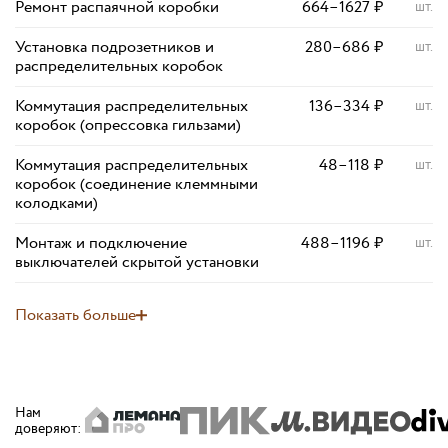
Ремонт распаячной коробки
664
–
1627
₽
шт.
Установка подрозетников и
280
–
686
₽
шт.
распределительных коробок
Коммутация распределительных
136
–
334
₽
шт.
коробок (опрессовка гильзами)
Коммутация распределительных
48
–
118
₽
шт.
коробок (соединение клеммными
колодками)
Монтаж и подключение
488
–
1196
₽
шт.
выключателей скрытой установки
Показать больше
Нам
доверяют
: