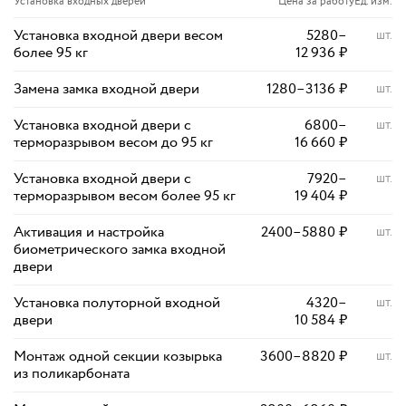
Установка входных дверей
Цена за работу
Ед. изм.
Установка входной двери весом
5280
–
шт.
более 95 кг
12 936
₽
Замена замка входной двери
1280
–
3136
₽
шт.
Установка входной двери с
6800
–
шт.
терморазрывом весом до 95 кг
16 660
₽
Установка входной двери с
7920
–
шт.
терморазрывом весом более 95 кг
19 404
₽
Активация и настройка
2400
–
5880
₽
шт.
биометрического замка входной
двери
Установка полуторной входной
4320
–
шт.
двери
10 584
₽
Монтаж одной секции козырька
3600
–
8820
₽
шт.
из поликарбоната