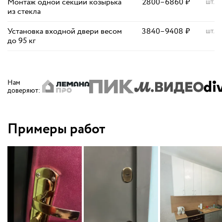
Монтаж одной секции козырька
2800
–
6860
₽
шт.
из стекла
Установка входной двери весом
3840
–
9408
₽
шт.
до 95 кг
Нам
доверяют
:
Примеры работ