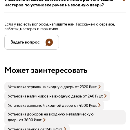
мастеров по установке ручек на входную дверь?
Если у вас есть вопросы, напишите нам. Расскажем о сервисе,
работах, мастерах и гарантиях
Задать вопрос
Может заинтересовать
Установка зеркала на входную дверь
от
2320
₽
/шт.
Установка наличников на входную дверь
от
240
₽
/шт.
Установка железной входной двери
от
4800
₽
/шт.
Установка доборов на входную металлическую
дверь
от
3600
₽
/шт.
Установка замков
от
1600
₽
/шт.