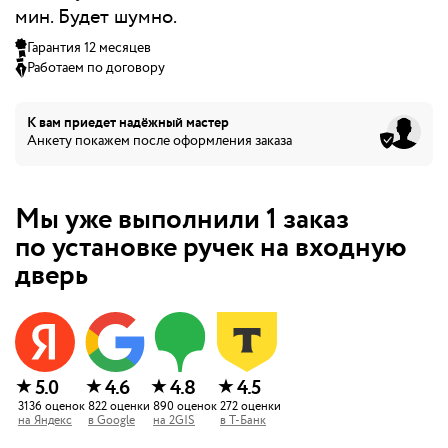
мин. Будет шумно.
Гарантия 12 месяцев
Работаем по договору
К вам приедет
надёжный мастер
Анкету покажем после оформления заказа
Мы уже выполнили
1
заказ
по установке ручек на входную
дверь
★
★
★
★
5.0
4.6
4.8
4.5
3136
оценок
822
оценки
890
оценок
272
оценки
на
Яндекс
в
Google
на
2GIS
в
Т-Банк