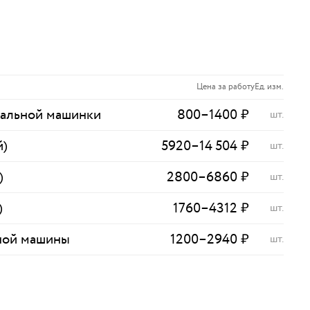
Цена за работу
Ед. изм.
ральной машинки
800
–
1400
₽
шт.
й)
5920
–
14 504
₽
шт.
)
2800
–
6860
₽
шт.
)
1760
–
4312
₽
шт.
ной машины
1200
–
2940
₽
шт.