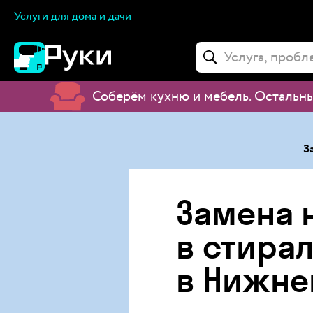
Услуги для дома и дачи
Соберём кухню и мебель
.
Остальны
З
Замена 
в стира
в Нижне