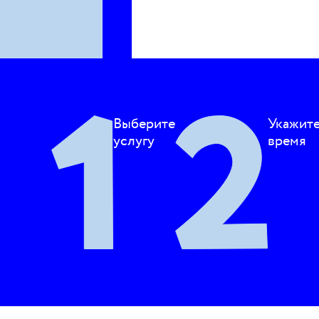
Выберите
Укажит
услугу
время