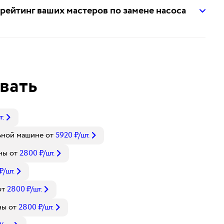
 рейтинг ваших мастеров по замене насоса
вать
т.
ьной машине
от
5920
₽
/шт.
ны
от
2800
₽
/шт.
₽
/шт.
от
2800
₽
/шт.
ны
от
2800
₽
/шт.