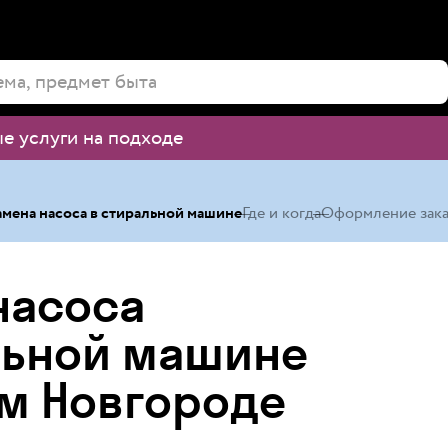
е услуги на подходе
амена насоса в стиральной машине
Где и когда
Оформление зака
насоса
льной машине
м Новгороде