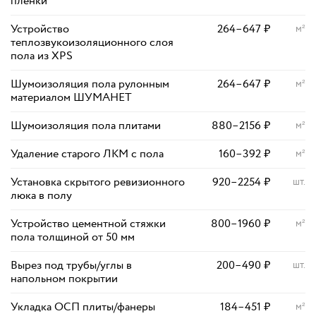
пленки
Устройство
264
–
647
₽
м²
теплозвукоизоляционного слоя
пола из XPS
Шумоизоляция пола рулонным
264
–
647
₽
м²
материалом ШУМАНЕТ
Шумоизоляция пола плитами
880
–
2156
₽
м²
Удаление старого ЛКМ с пола
160
–
392
₽
м²
Установка скрытого ревизионного
920
–
2254
₽
шт.
люка в полу
Устройство цементной стяжки
800
–
1960
₽
м²
пола толщиной от 50 мм
Вырез под трубы/углы в
200
–
490
₽
шт.
напольном покрытии
Укладка ОСП плиты/фанеры
184
–
451
₽
м²