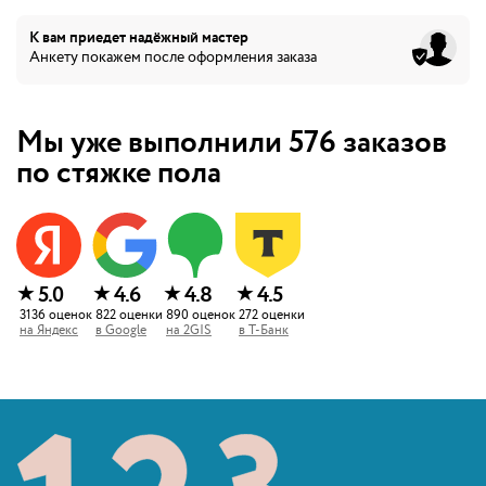
К вам приедет
надёжный мастер
Анкету покажем после оформления заказа
Мы уже выполнили
576
заказов
по стяжке пола
★
★
★
★
5.0
4.6
4.8
4.5
3136
оценок
822
оценки
890
оценок
272
оценки
на
Яндекс
в
Google
на
2GIS
в
Т-Банк