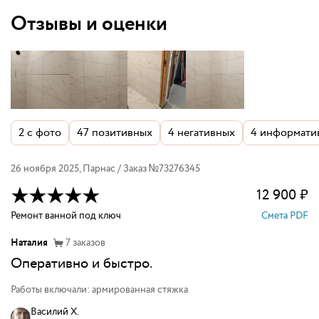
Отзывы и оценки
2
с фото
47
позитивных
4
негативных
4
информати
26 ноября 2025
,
Парнас
/ Заказ №
73276345
12 900
₽
Ремонт ванной под ключ
Смета PDF
Наталия
7
заказов
Оперативно и быстро.
Работы включали: армированная стяжка
Василий Х.