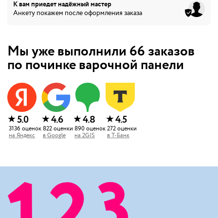
К вам приедет
надёжный мастер
Анкету покажем после оформления заказа
Мы уже выполнили
66
заказов
по починке варочной панели
★
★
★
★
5.0
4.6
4.8
4.5
3136
оценок
822
оценки
890
оценок
272
оценки
на
Яндекс
в
Google
на
2GIS
в
Т-Банк