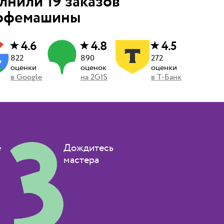
олнили
19
заказов
кофемашины
★
★
★
4.6
4.8
4.5
822
890
272
оценки
оценок
оценки
в
Google
на
2GIS
в
Т-Банк
е
Дождитесь
мастера