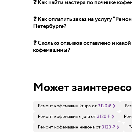
❓ Как найти мастера по починке коф
❓ Как оплатить заказ на услугу “Ремо
Петербурге?
❓ Сколько отзывов оставлено и какой
кофемашины?
Может заинтересо
Ремонт кофемашин krups
от
3120
₽
Рем
Ремонт кофемашины jura
от
3120
₽
Рем
Ремонт кофемашин нивона
от
3120
₽
Р