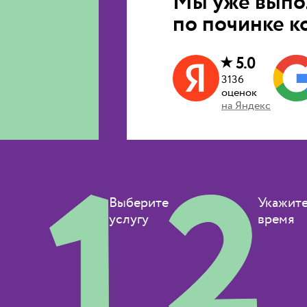
Мы уже вып
по починке 
★
5.0
3136
оценок
на
Яндекс
Выберите
Укажит
услугу
время