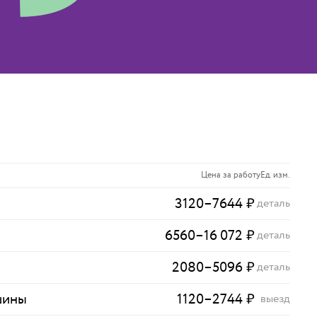
Цена за работу
Ед. изм.
3120
–
7644
₽
деталь
6560
–
16 072
₽
деталь
2080
–
5096
₽
деталь
шины
1120
–
2744
₽
выезд