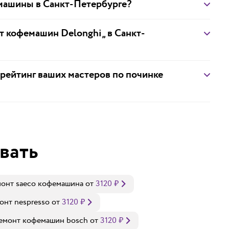
емашины в Санкт-Петербурге?
нт кофемашин Delonghi„ в Санкт-
 рейтинг ваших мастеров по починке
вать
онт saeco кофемашина
от
3120
₽
онт nespresso
от
3120
₽
емонт кофемашин bosch
от
3120
₽