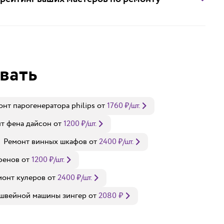
вать
онт парогенератора philips
от
1760
₽
/шт.
т фена дайсон
от
1200
₽
/шт.
Ремонт винных шкафов
от
2400
₽
/шт.
фенов
от
1200
₽
/шт.
монт кулеров
от
2400
₽
/шт.
швейной машины зингер
от
2080
₽