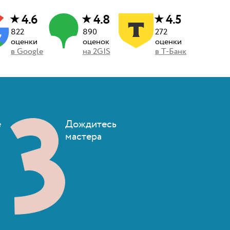
★
★
★
4.6
4.8
4.5
822
890
272
оценки
оценок
оценки
в
Google
на
2GIS
в
Т-Банк
е
Дождитесь
мастера