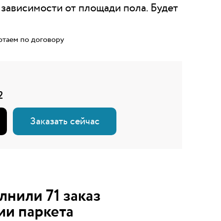
 зависимости от площади пола. Будет
отаем по договору
2
Заказать сейчас
олнили
71
заказ
ии паркета