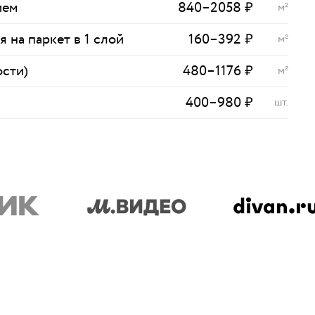
ием
840
–
2058
₽
м²
 на паркет в 1 слой
160
–
392
₽
м²
ости)
480
–
1176
₽
м²
400
–
980
₽
шт.