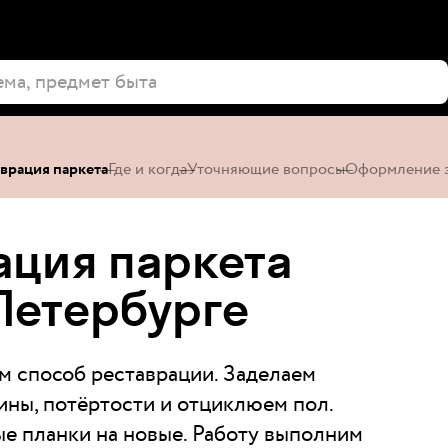
врация паркета
Где и когда
Уточняющие вопросы
Оформление з
ация паркета
‑Петербурге
 способ реставрации. Заделаем
ины, потёртости и отциклюем пол.
е планки на новые. Работу выполним