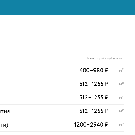
Цена за работу
Ед. изм.
400
–
980
₽
м²
512
–
1255
₽
м²
512
–
1255
₽
м²
ытия
512
–
1255
₽
м²
ти)
1200
–
2940
₽
м²