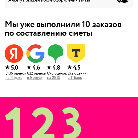
Анкету покажем после оформления заказа
Мы уже выполнили
10
заказов
по составлению сметы
★
★
★
★
5.0
4.6
4.8
4.5
3136
оценок
822
оценки
890
оценок
272
оценки
на
Яндекс
в
Google
на
2GIS
в
Т-Банк