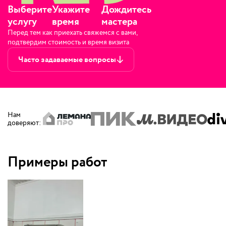
Выберите
Укажите
Дождитесь
услугу
время
мастера
Перед тем как приехать свяжемся с вами,
подтвердим стоимость и время визита
Часто задаваемые вопросы
Нам
доверяют
:
Примеры работ