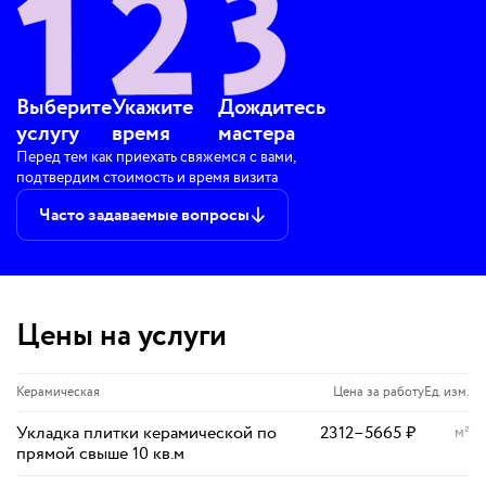
Выберите
Укажите
Дождитесь
услугу
время
мастера
Перед тем как приехать свяжемся с вами,
подтвердим стоимость и время визита
Часто задаваемые вопросы
Цены на услуги
Керамическая
Цена за работу
Ед. изм.
Укладка плитки керамической по
2312
–
5665
₽
м²
прямой свыше 10 кв.м