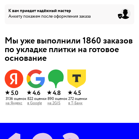
К вам приедет
надёжный мастер
Анкету покажем после оформления заказа
Мы уже выполнили
1860
заказов
по укладке плитки на готовое
основание
★
★
★
★
5.0
4.6
4.8
4.5
3136
оценок
822
оценки
890
оценок
272
оценки
на
Яндекс
в
Google
на
2GIS
в
Т-Банк