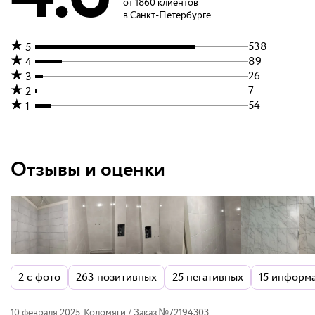
от
1860
клиентов
в Санкт-Петербурге
538
5
89
4
26
3
7
2
54
1
Отзывы и оценки
2
с фото
263
позитивных
25
негативных
15
информа
10 февраля 2025
,
Коломяги
/ Заказ №
72194303