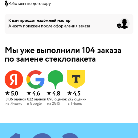
Работаем по договору
К вам приедет
надёжный мастер
Анкету покажем после оформления заказа
Мы уже выполнили
104
заказа
по замене стеклопакета
★
★
★
★
5.0
4.6
4.8
4.5
3136
оценок
822
оценки
890
оценок
272
оценки
на
Яндекс
в
Google
на
2GIS
в
Т-Банк