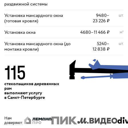
раздвижной системы
Установка мансардного окна
9480
–
шт.
(готовая кровля)
23 226
₽
Установка окна
4680
–
11 466
₽
м²
Установка мансардного окна (до
5240
–
шт.
монтажа кровли)
12 838
₽
115
стекольщиков деревянных
рам
выполняют
услугу
в Санкт‑Петербурге
Нам
доверяют
: