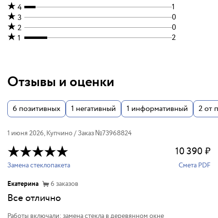
1
4
0
3
0
2
2
1
Отзывы и оценки
6
позитивных
1
негативный
1
информативный
2
от 
1 июня 2026
,
Купчино
/ Заказ №
73968824
10 390
₽
Замена стеклопакета
Смета PDF
Екатерина
6
заказов
Все отлично
Работы включали: замена стекла в деревянном окне