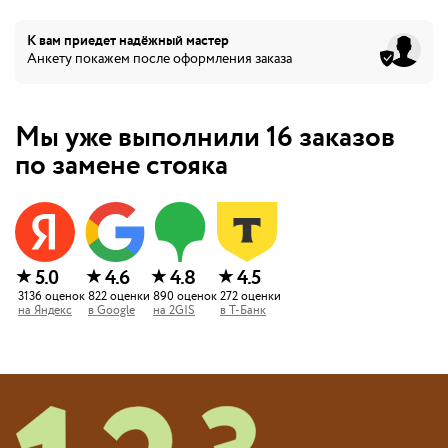
К вам приедет
надёжный мастер
Анкету покажем после оформления заказа
Мы уже выполнили
16
заказов
по замене стояка
★
★
★
★
5.0
4.6
4.8
4.5
3136
оценок
822
оценки
890
оценок
272
оценки
на
Яндекс
в
Google
на
2GIS
в
Т-Банк