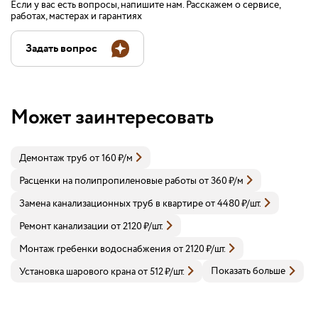
Если у вас есть вопросы, напишите нам. Расскажем о сервисе,
работах, мастерах и гарантиях
Задать вопрос
Может заинтересовать
Демонтаж труб
от
160
₽
/м
Расценки на полипропиленовые работы
от
360
₽
/м
Замена канализационных труб в квартире
от
4480
₽
/шт.
Ремонт канализации
от
2120
₽
/шт.
Монтаж гребенки водоснабжения
от
2120
₽
/шт.
Показать больше
Установка шарового крана
от
512
₽
/шт.